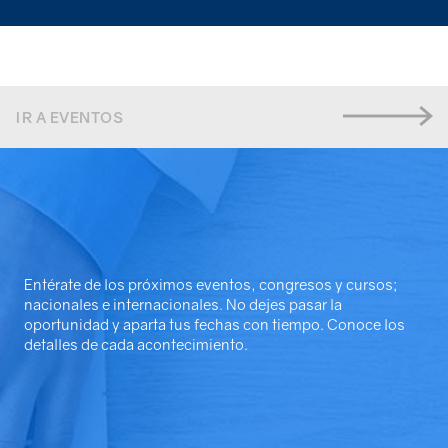
IR A EVENTOS
Entérate de los próximos eventos, congresos y cursos;
nacionales e internacionales. No dejes pasar la
oportunidad y aparta tus fechas con tiempo. Conoce los
detalles de cada acontecimiento.