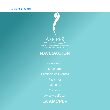
- PRÓXIMOS
57 Congreso Anual AMCPER
Guadalajara,Jalisco evento exclusivo para
cirujanos plásticos certificados miembros
de la AMCPER y residentes en cirugía
plástica
NAVEGACIÓN
Reserva tu lugar
Conócenos
Directorio
Catalogo de Eventos
Pacientes
Médicos
Contacto
Aviso y políticas
LA AMCPER