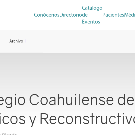
Catalogo
Conócenos
Directorio
de
Pacientes
Médi
Eventos
+
Archivo
egio Coahuilense de
ticos y Reconstructi