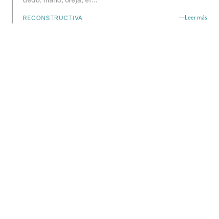
RECONSTRUCTIVA
—Leer más
PROCEDIMIENTOS
Liposucción y Lipoescultura
La liposucción es una técnica quirúrgica utilizada para
eliminar depósitos de grasa inestéticos de determinadas
áreas del cuerpo, inclu…
ESTÉTICA
—Leer más
¿Quieres las