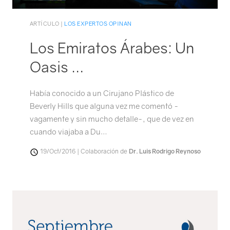
ARTÍCULO |
LOS EXPERTOS OPINAN
Los Emiratos Árabes: Un
Oasis …
Había conocido a un Cirujano Plástico de
Beverly Hills que alguna vez me comentó -
vagamente y sin mucho detalle-, que de vez en
cuando viajaba a Du…
19/Oct/2016 | Colaboración de
Dr. Luis Rodrigo Reynoso