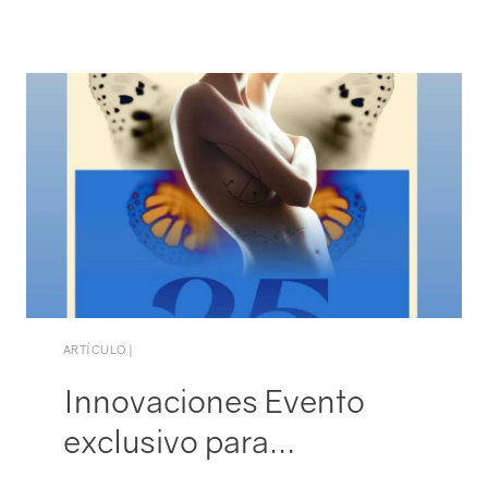
Pacientes
ARTÍCULO |
Médicos
Innovaciones Evento
exclusivo para…